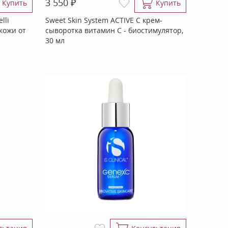
₽
3 550
Купить
Купить
lli
Sweet Skin System ACTIVE C крем-
кожи от
сыворотка витамин С - биостимулятор,
30 мл