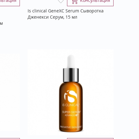
льтация
Консультация
Is clinical GeneXC Serum Сыворотка
Дженекси Серум, 15 мл
ом