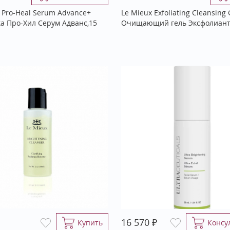
al Pro-Heal Serum Advance+
Le Mieux Exfoliating Cleansing 
а Про-Хил Серум Адванс,15
Очищающий гель Эксфолиант,
₽
16 570
Купить
Консу