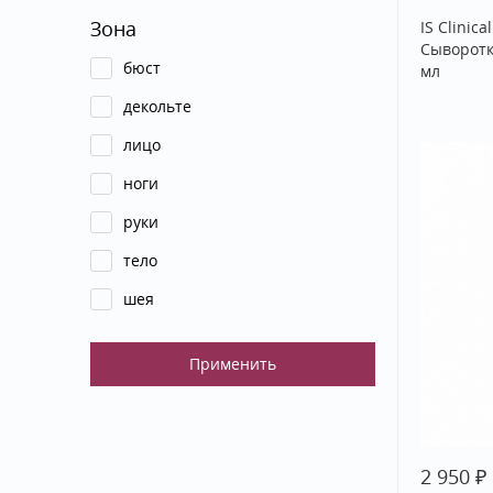
Зона
IS Clinic
Сыворотк
бюст
мл
декольте
лицо
ноги
руки
тело
шея
₽
2 950