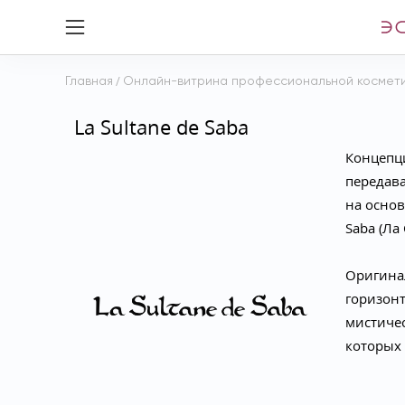
Главная
/
Онлайн-витрина профессиональной космет
La Sultane de Saba
Концепци
передава
на основ
Saba (Ла
Оригинал
горизонт
мистичес
которых