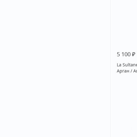
₽
5 100
La Sulta
Арган / 