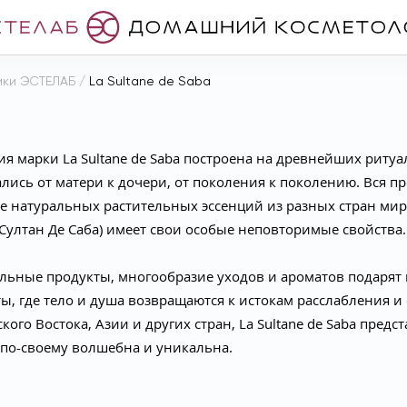
ики ЭСТЕЛАБ
/
La Sultane de Saba
я марки La Sultane de Saba построена на древнейших риту
лись от матери к дочери, от поколения к поколению. Вся 
е натуральных растительных эссенций из разных стран мира
 Султан Де Саба) имеет свои особые неповторимые свойства.
ьные продукты, многообразие уходов и ароматов подарят 
ы, где тело и душа возвращаются к истокам расслабления 
кого Востока, Азии и других стран, La Sultane de Saba пред
 по-своему волшебна и уникальна.