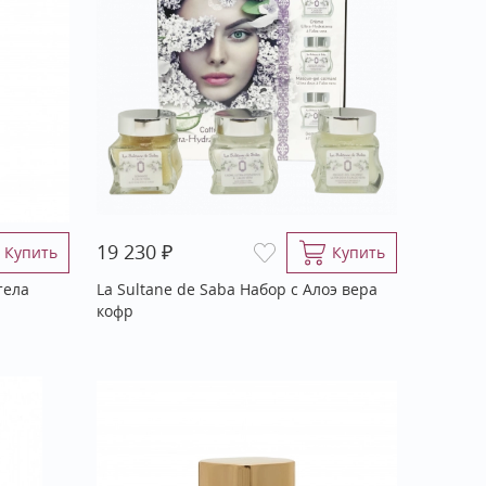
₽
19 230
Купить
Купить
тела
La Sultane de Saba Набор с Алоэ вера
кофр