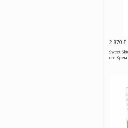
₽
2 870
Sweet Sk
ore Крем