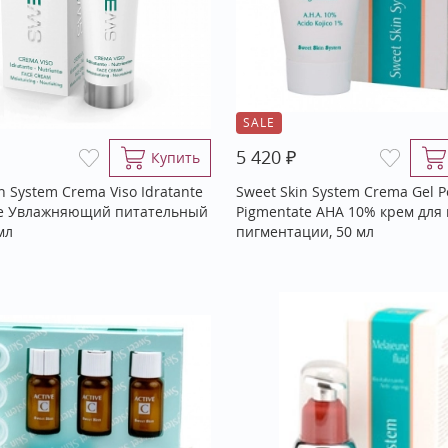
SALE
₽
5 420
Купить
n System Crema Viso Idratante
Sweet Skin System Crema Gel Pe
te Увлажняющий питательный
Pigmentate AHA 10% крем для 
мл
пигментации, 50 мл