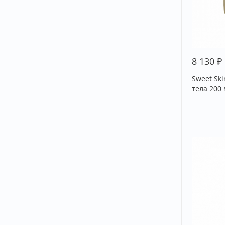
₽
8 130
Sweet Sk
тела 200