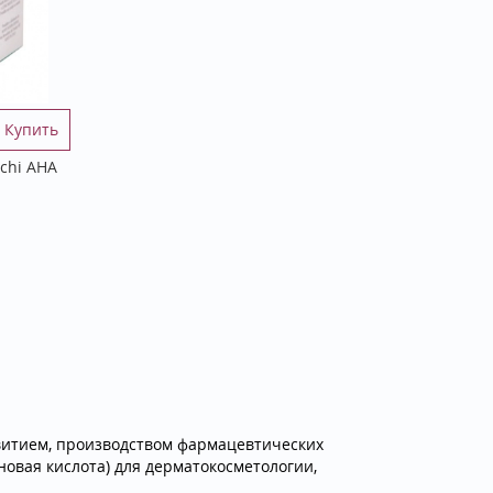
Купить
cchi AHA
звитием, производством фармацевтических
новая кислота) для дерматокосметологии,