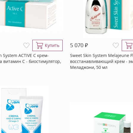
₽
5 070
Купить
n System ACTIVE C крем-
Sweet Skin System Melajeune F
а витамин С - биостимулятор,
восстанавливающий крем - э
Меладжони, 50 мл