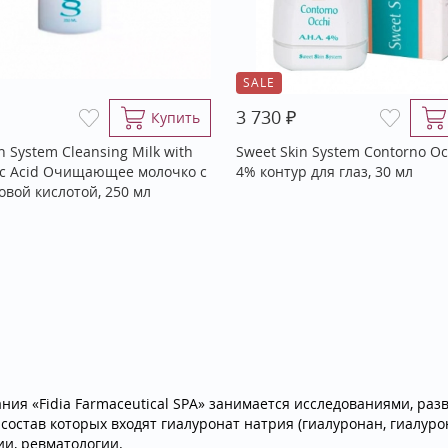
SALE
₽
3 730
Купить
n System Cleansing Milk with
Sweet Skin System Contorno O
ic Acid Очищающее молочко с
4% контур для глаз, 30 мл
овой кислотой, 250 мл
ния «Fidia Farmaceutical SPA» занимается исследованиями, ра
состав которых входят гиалуронат натрия (гиалуронан, гиалуро
ии, ревматологии.