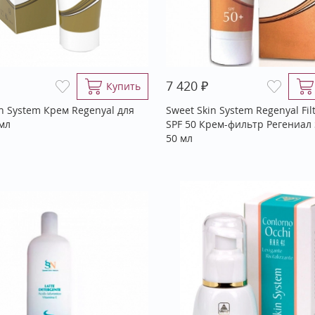
₽
7 420
Купить
in System Крем Regenyal для
Sweet Skin System Regenyal Filt
 мл
SPF 50 Крем-фильтр Регениал 
50 мл