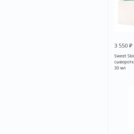
₽
3 550
Sweet Ski
сыворотк
30 мл