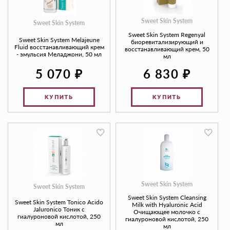
Sweet Skin System
Sweet Skin System
Sweet Skin System Regenyal
Sweet Skin System Melajeune
биоревитализирующий и
Fluid восстанавливающий крем
восстанавливающий крем, 50
- эмульсия Меладжони, 50 мл
мл
₽
₽
6 830
5 070
КУПИТЬ
КУПИТЬ
Sweet Skin System
Sweet Skin System
Sweet Skin System Cleansing
Sweet Skin System Tonico Acido
Milk with Hyaluronic Acid
Jaluronico Тоник с
Очищающее молочко с
гиалуроновой кислотой, 250
гиалуроновой кислотой, 250
мл
мл