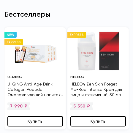
Бестселлеры
NEW
EXPRESS
EXPRESS
U-QING
HELEO4
U-QING Anti-Age Drink
HELEO4 Zen Skin Forget-
Collagen Peptide
Me-Red Intense Крем для
Омолаживающий напиток
лица интенсивный, 50 мл
Ю-ЦИНЬ с пептидами
коллагена
7 990
₽
5 350
₽
Купить
Купить