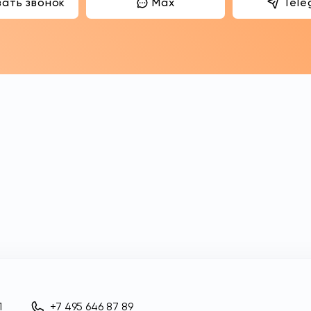
зать звонок
Max
Tele
1
+7 495 646 87 89