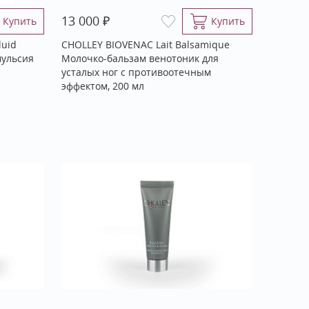
₽
13 000
Купить
Купить
luid
CHOLLEY BIOVENAC Lait Balsamique
мульсия
Молочко-бальзам венотоник для
усталых ног с противоотечным
эффектом, 200 мл