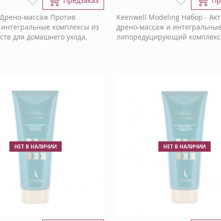
Предзаказ
Пр
 Дрено-массаж Против
Keenwell Modeling Набор - Ак
 интегральные комплексы из
дрено-массаж и интегральны
ств для домашнего ухода,
липоредуцирующий комплек
НЕТ В НАЛИЧИИ
НЕТ В НАЛИЧИИ