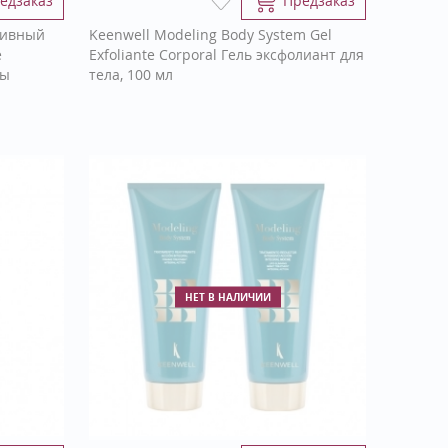
едзаказ
Предзаказ
тивный
Keenwell Modeling Body System Gel
е
Exfoliante Corporal Гель эксфолиант для
сы
тела, 100 мл
НЕТ В НАЛИЧИИ