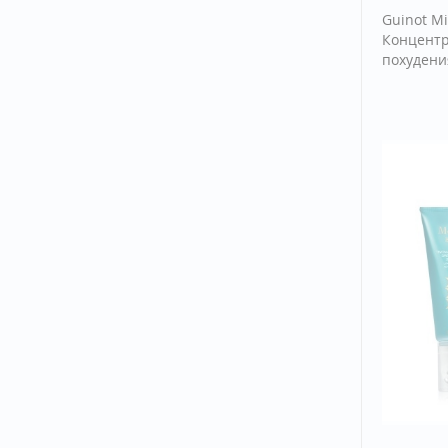
Guinot M
Концентр
похудени