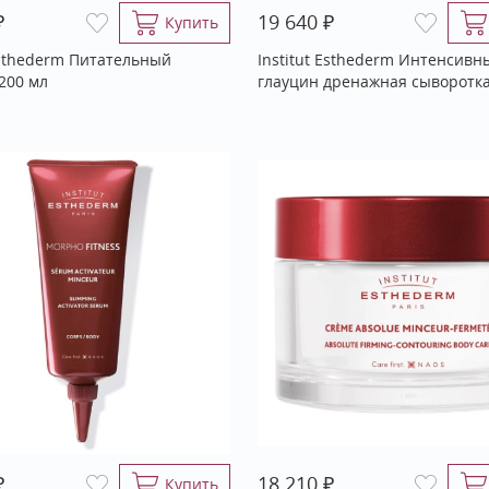
₽
₽
19 640
Купить
 Esthederm Питательный
Institut Esthederm Интенсивн
200 мл
глауцин дренажная сыворотка
₽
₽
18 210
Купить