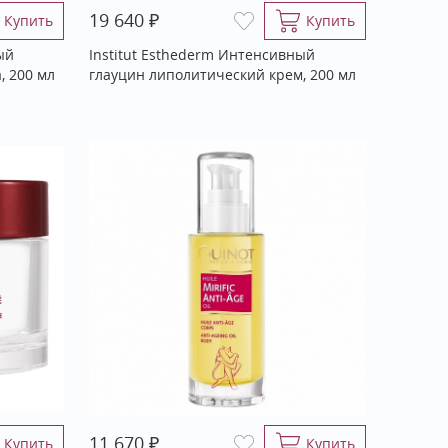
₽
19 640
Купить
Купить
ый
Institut Esthederm Интенсивный
, 200 мл
глауцин липолитический крем, 200 мл
₽
11 670
Купить
Купить