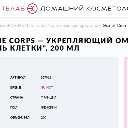
ики ЭСТЕЛАБ
/
Для тела
/
Моделирующие средства
/
Guinot Creme Longue
 VIE CORPS — УКРЕПЛЯЮЩИЙ
Ь КЛЕТКИ", 200 МЛ
АРТИКУЛ
527912
БРЕНД
GUINOT
СТРАНА
ФРАНЦИЯ
ПОЛ
ЖЕНСКИЙ
ОБЪЕМ, МЛ
200