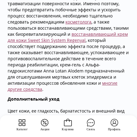
травматизации поверхности кожи. Именно поэтому,
чтобы предотвратить побочные эффекты и ускорить
процесс восстановления, необходимо тщательно
следовать рекомендациям
косметолога
, а также
пользоваться восстанавливающими средствами, такими
как биоревитализирующий и
восстанавливающий крем
для кожи Sweet Skin System Regenyal
, который
способствует поддержанию эффекта после процедур, а
также оказывает восстанавливающее, успокаивающее и
противовоспалительное действие в течение всего
периода реабилитации, крем-гель с Альфа-
гидрокислотами Anna Lotan Alodem предназначенный
для отшелушивания мертвых клеток эпидермиса и
активизации процессов обновления кожи и
многие
другие средства
.
Дополнительный уход
Цвет кожи, ее гладкость, бархатистость и внешний вид
улучшают процедуры пилинга и наложения масок. Для
более глубокого проникновения в структуру кожи
увлажающих и питающих компонентов, сывороток и
Каталог
Акции
Корзина
Связь
Профиль
масок
, можно использовать глубокое очищение в виде