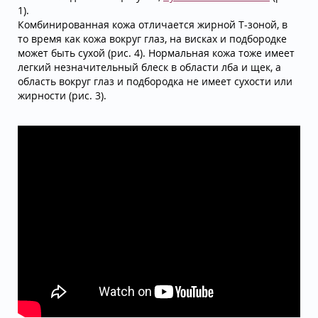
1).
Комбинированная кожа отличается жирной Т-зоной, в
то время как кожа вокруг глаз, на висках и подбородке
может быть сухой (рис. 4). Нормальная кожа тоже имеет
легкий незначительный блеск в области лба и щек, а
область вокруг глаз и подбородка не имеет сухости или
жирности (рис. 3).