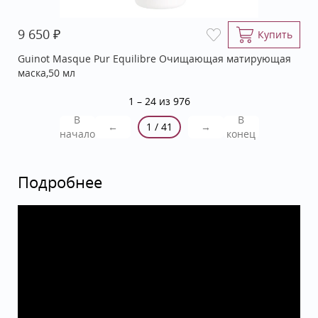
₽
9 650
Купить
Guinot Masque Pur Equilibre Очищающая матирующая
маска,50 мл
1 – 24 из 976
В
В
←
1 / 41
→
начало
конец
Подробнее