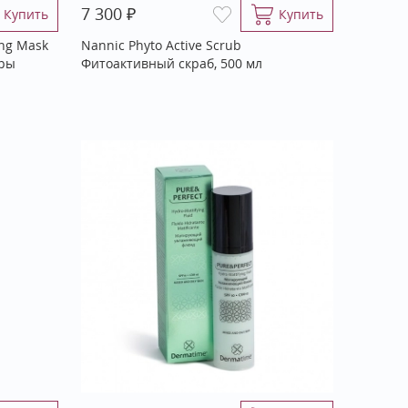
₽
7 300
Купить
Купить
ing Mask
Nannic Phyto Active Scrub
оры
Фитоактивный скраб, 500 мл