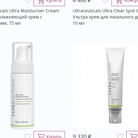
4 460
Купить
Консу
icals Ultra Moisturiser Cream
Ultraceuticals Ultra Clear Spot
влажняющий крем с
Ультра крем для локального д
ми, 75 мл
10 мл
₽
9 320
Купить