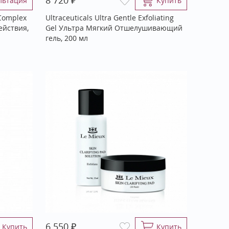
8 720
льтация
Купить
 Complex
Ultraceuticals Ultra Gentle Exfoliating
ействия,
Gel Ультра Мягкий Отшелушивающий
гель, 200 мл
₽
6 550
Купить
Купить