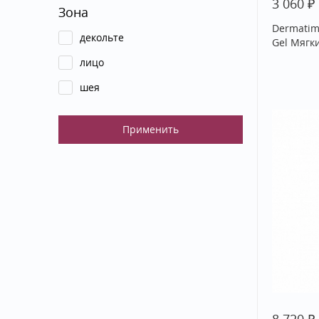
₽
3 060
Зона
Dermatime
декольте
Gel Мягк
лицо
шея
₽