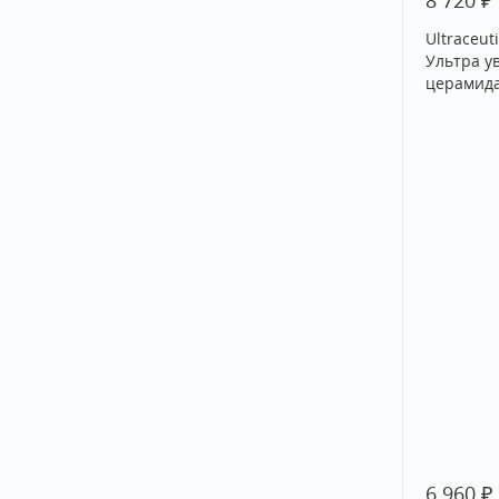
8 720
Ultraceut
Ультра у
церамида
₽
6 960