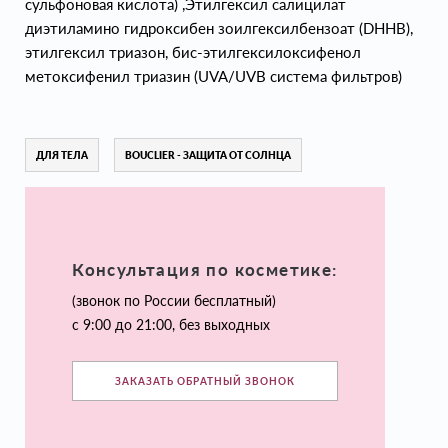
сульфоновая кислота) ,Этилгексил салицилат
диэтиламино гидроксибен зоилгексилбензоат (DHHB),
этилгексил триазон, бис-этилгексилоксифенол
метоксифенил триазин (UVA/UVB система фильтров)
ДЛЯ ТЕЛА
BOUCLIER - ЗАЩИТА ОТ СОЛНЦА
Консультация по косметике:
(звонок по России бесплатный)
с 9:00 до 21:00, без выходных
ЗАКАЗАТЬ ОБРАТНЫЙ ЗВОНОК