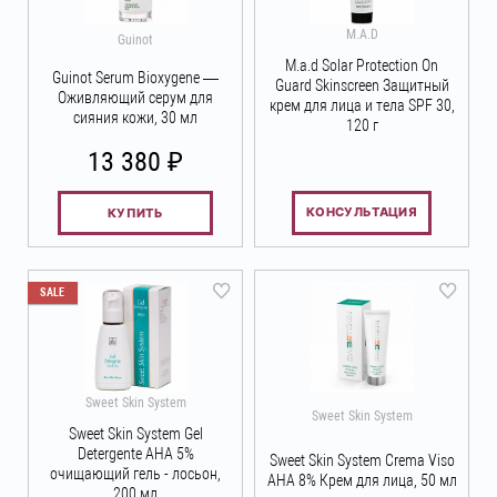
M.A.D
Guinot
M.a.d Solar Protection On
Guinot Serum Bioxygene —
Guard Skinscreen Защитный
Оживляющий серум для
крем для лица и тела SPF 30,
сияния кожи, 30 мл
120 г
₽
13 380
КОНСУЛЬТАЦИЯ
КУПИТЬ
SALE
Sweet Skin System
Sweet Skin System
Sweet Skin System Gel
Detergente AHA 5%
Sweet Skin System Crema Viso
очищающий гель - лосьон,
АНА 8% Крем для лица, 50 мл
200 мл