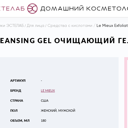
ики ЭСТЕЛАБ
/
Для лица
/
Средства с кислотами
/
Le Mieux Exfolia
CLEANSING GEL ОЧИЩАЮЩИЙ ГЕ
АРТИКУЛ
-
БРЕНД
LE MIEUX
СТРАНА
США
ПОЛ
ЖЕНСКИЙ, МУЖСКОЙ
ОБЪЕМ, МЛ
180