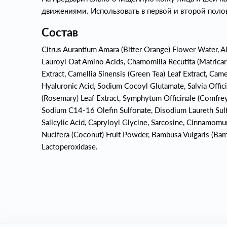
движениями. Использовать в первой и второй полов
Состав
Citrus Aurantium Amara (Bitter Orange) Flower Water, A
Lauroyl Oat Amino Acids, Chamomilla Recutita (Matricari
Extract, Camellia Sinensis (Green Tea) Leaf Extract, Came
Hyaluronic Acid, Sodium Cocoyl Glutamate, Salvia Officin
(Rosemary) Leaf Extract, Symphytum Officinale (Comfrey)
Sodium C14-16 Olefin Sulfonate, Disodium Laureth Sulfo
Salicylic Acid, Capryloyl Glycine, Sarcosine, Cinnamo
Nucifera (Coconut) Fruit Powder, Bambusa Vulgaris (Bam
Lactoperoxidase.