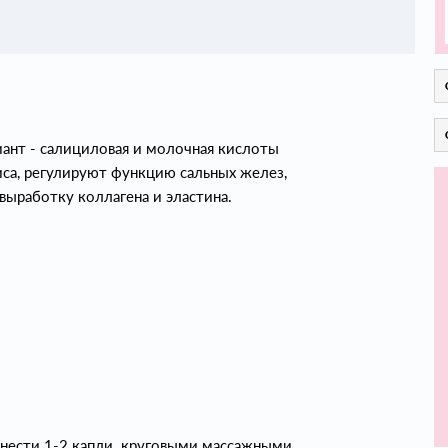
лиант - салициловая и молочная кислоты
са, регулируют функцию сальных желез,
ыработку коллагена и эластина.
анести 1-2 капли круговыми массажными