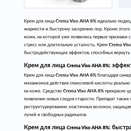
Крем для лица
Crema Viso АНА 8%
идеально подхо
жирности и быстрому засорению пор. Кроме этого 
кожи, на которой уже появились первые признаки с
стресс или длительную усталость. Крем
Crema Vis
быстродействующих эффектов, способных вернуть 
Крем для лица
: эффек
Crema Viso АНА 8%
Крем для лица
Crema Viso АНА 8%
благодаря синер
механизмов действия гликолевой кислоты реально
на коже. Средство
Crema Viso АНА 8%
прекрасно у
появление новых следов старости. Препарат также 
реструктурированию эластичных волокон, защищае
лучей и свободных радикалов.
Крем для лица
: быстр
Crema Viso АНА 8%