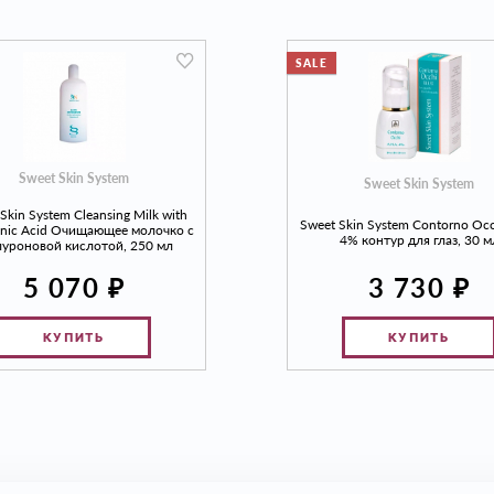
SALE
Sweet Skin System
Sweet Skin System
Skin System Cleansing Milk with
Sweet Skin System Contorno Oc
onic Acid Очищающее молочко с
4% контур для глаз, 30 м
луроновой кислотой, 250 мл
₽
₽
5 070
3 730
КУПИТЬ
КУПИТЬ