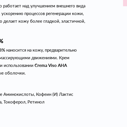
о работает над улучшением внешнего вида
 ускорению процессов регенерации кожи,
 делает кожу более гладкой, эластичной,
8%
 8%
наносится на кожу, предварительно
массирующими движениями. Крем
ри использовании
Crema Viso АНА
тые оболочки.
ые Аминокислоты, Кофеин (И) Лактис
, Токоферол, Ретинол