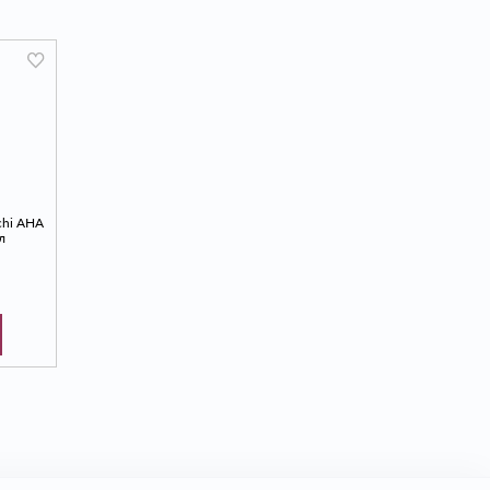
chi AHA
л