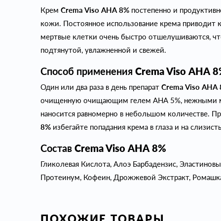
Крем
Crema Viso АНА 8%
постепенно и продуктивн
кожи. Постоянное использование крема приводит к
мертвые клетки очень быстро отшелушиваются, что
подтянутой, увлажненной и свежей.
Способ применения
Crema Viso АНА 
Один или два раза в день препарат
Crema Viso АНА
очищенную очищающим гелем АНА 5%, нежными 
наносится равномерно в небольшом количестве. П
8%
избегайте попадания крема в глаза и на слизис
Состав
Crema Viso АНА 8%
Гликолевая Кислота, Алоэ Барбадензис, Эластинов
Протеинум, Кофеин, Дрожжевой Экстракт, Ромашка
ПОХОЖИЕ ТОВАРЫ