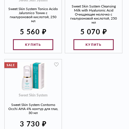
Sweet Skin System
Sweet Skin System Cleansing
Sweet Skin System Tonico Acido
Milk with Hyaluronic Acid
Jaluronico Тоник с
Очищающее молочко с
гиалуроновой кислотой, 250
гиалуроновой кислотой, 250
мл
мл
₽
₽
5 560
5 070
КУПИТЬ
КУПИТЬ
SALE
Sweet Skin System
Sweet Skin System Contorno
Occhi AHA 4% контур для глаз,
30 мл
₽
3 730