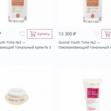
₽
₽
13 300
Купить
outh Time №3 —
Guinot Youth Time №2 —
вающий тональный крем № 3
Омолаживающий тональный 