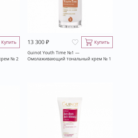
₽
13 300
Купить
Купить
Guinot Youth Time №1 —
крем № 2
Омолаживающий тональный крем № 1