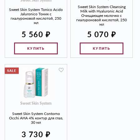
Sweet Skin System
Sweet Skin System Cleansing
Sweet Skin System Tonico Acido
Milk with Hyaluronic Acid
Jaluronico Тоник с
Очищающее молочко с
гиалуроновой кислотой, 250
гиалуроновой кислотой, 250
мл
мл
₽
₽
5 560
5 070
КУПИТЬ
КУПИТЬ
SALE
Sweet Skin System
Sweet Skin System Contorno
Occhi AHA 4% контур для глаз,
30 мл
₽
3 730