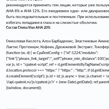
рекомендуется применять тем лицам, которые уже пользу
АНА 8% и АНА 12%. Его ежедневное одно- или двухразово
быть последовательным и постепенным. При использовании
избегать попадания в глаза и на слизистые оболочки.
Состав Crema Viso AHA 20%
Гликолевая Кислота, Алоэ Барбадензис, Эластиновые Амин
Лактис Протеинум, Кофеин, Дрожжевой Экстракт, Токофер
(function (w, d) { w.CpaTextConfig = {"id":1224,"modules":
["link"],"phrase_link_target":"_self","phrase_min_distance":100,"p
var js, id = "cpatext-script", ref = d.getElementsByTagName('script
d.location.protocol === "https:" ? "https:" : "http:"; if (d.getEleme
d.createElement('script'); js.id = id; js.async = true; js.charset = 'u
'//api.cpatext.ru/js/cpatext.js?r' + (new Date).getDate(); ref.paren
}(window, document));