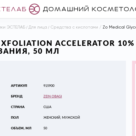
ики ЭСТЕЛАБ
/
Для лица
/
Средства с кислотами
/
Zo Medical Glycogent E
EXFOLIATION ACCELERATOR 10
АНИЯ, 50 МЛ
АРТИКУЛ
915900
БРЕНД
ZEIN OBAGI
СТРАНА
США
ПОЛ
ЖЕНСКИЙ, МУЖСКОЙ
ОБЪЕМ, МЛ
50