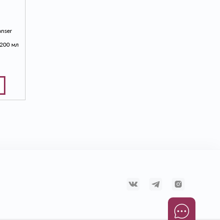
anser
200 мл