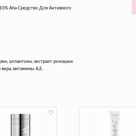
or 10% Aha Средство Для Активного
ерин, аллантоин, экстракт ромашки
 вера, витамины А,Е.