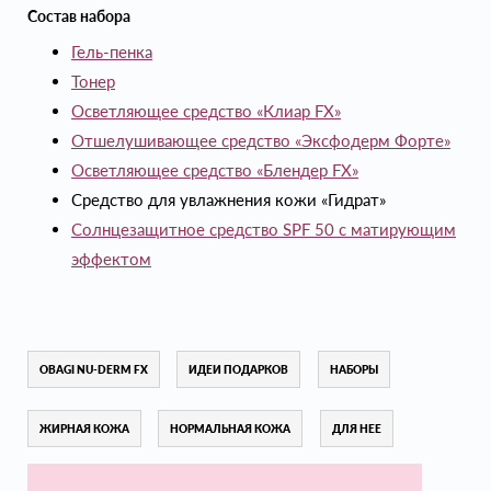
Состав набора
Гель-пенка
Тонер
Осветляющее средство «Клиар FX»
Отшелушивающее средство «Эксфодерм Форте»
Осветляющее средство «Блендер FX»
Средство для увлажнения кожи «Гидрат»
Солнцезащитное средство SPF 50 с матирующим
эффектом
OBAGI NU-DERM FX
ИДЕИ ПОДАРКОВ
НАБОРЫ
ЖИРНАЯ КОЖА
НОРМАЛЬНАЯ КОЖА
ДЛЯ НЕЕ