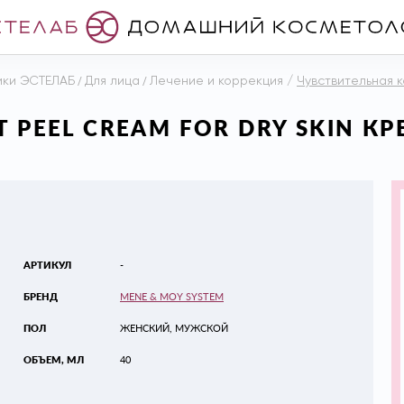
ики ЭСТЕЛАБ
/
Для лица
/
Лечение и коррекция
/
Чувствительная к
ST PEEL CREAM FOR DRY SKIN
АРТИКУЛ
-
БРЕНД
MENE & MOY SYSTEM
ПОЛ
ЖЕНСКИЙ, МУЖСКОЙ
ОБЪЕМ, МЛ
40