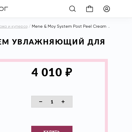
ожа и купероз
/
Mene & Moy System Post Peel Cream for Dry Skin Крем увлажняющий для сухой кожи, 40 гр
 КРЕМ УВЛАЖНЯЮЩИЙ ДЛЯ
₽
4 010
КУПИТЬ