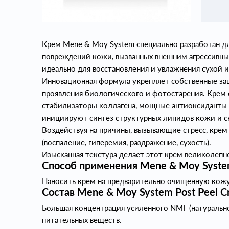
Крем Mene & Moy System специально разработан д
повреждений кожи, вызванных внешним агрессивн
идеально для восстановления и увлажнения сухой 
Инновационная формула укрепляет собственные з
проявления биологического и фотостарения. Крем
стабилизаторы коллагена, мощные антиоксиданты 
инициируют синтез структурных липидов кожи и 
Воздействуя на причины, вызывающие стресс, кре
(воспаление, гиперемия, раздражение, сухость).
Изысканная текстура делает этот крем великолепн
Способ применения Mene & Moy System 
Наносить крем на предварительно очищенную кожу
Состав Mene & Moy System Post Peel Cr
Большая концентрация усиленного NMF (натуральн
питательных веществ.