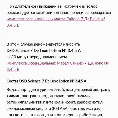
При длительном выпадении и истончении волос
рекомендуется комбинированное лечение с препаратом
Комплекс эссенциальных масел Сайенс-7 ДеЛюкс №
3.4.5 B
.
В этом случае рекомендуется наносить
DSD Science-7 De Luxe Lotion № 3.4.5 А
за 30 минут перед применением
Комплекса Эссенциальных Масел Сайенс-7 ДеЛюкс №
3.4.5 B
.
Состав DSD Science-7 De Luxe Lotion № 3.4.5 А
Вода, cпирт денатурированный, плацентарный экстракт,
тиамин, экстракт плодов карликовой пальмы,
ретинилпальмитат, пантенол, инозит, карбоксиэтил
аминомасляная кислота (КЕГАБА), биотин, экстракт
конского каштана, ацетат токоферола, рибофлавин,