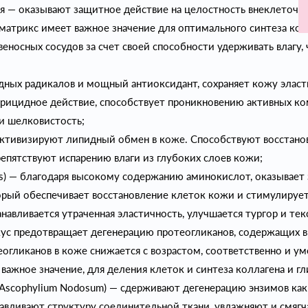
 — оказывают защитное действие на целостность внеклеточн
матрикс имеет важное значение для оптимального синтеза колл
веносных сосудов за счет своей способности удерживать влагу,
дных радикалов и мощный антиоксидант, сохраняет кожу эласт
рицидное действие, способствует проникновению активных ко
 и шелковистость;
ктивизируют липидный обмен в коже. Способствуют восстано
пятствуют испарению влаги из глубоких слоев кожи;
hus) — благодаря высокому содержанию аминокислот, оказывает
орый обеспечивает восстановление клеток кожи и стимулирует
анавливается утраченная эластичность, улучшается тургор и т
ус предотвращает дегенерацию протеогликанов, содержащих в
еогликанов в коже снижается с возрастом, соответственно и у
важное значение, для деления клеток и синтеза коллагена и гл
 Ascophylium Nodosum) — сдерживают дегенерацию энзимов как в
авливают структуру соединительной ткани, увлажняют и смяг