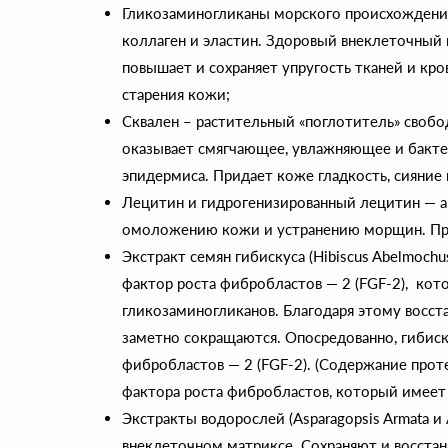
Гликозаминогликаны морского происхождения
коллаген и эластин. Здоровый внеклеточный 
повышает и сохраняет упругость тканей и кро
старения кожи;
Сквален – растительный «поглотитель» свобо
оказывает смягчающее, увлажняющее и бакте
эпидермиса. Придает коже гладкость, сияние
Лецитин и гидрогенизированный лецитин — а
омоложению кожи и устранению морщин. Пре
Экстракт семян гибискуса (Hibiscus Abelmoc
фактор роста фибробластов — 2 (FGF-2), кот
гликозаминогликанов. Благодаря этому восст
заметно сокращаются. Опосредованно, гибиск
фибробластов — 2 (FGF-2). (Содержание прот
фактора роста фибробластов, который имеет 
Экстракты водорослей (Asparagopsis Armata и
внеклеточном матриксе. Сохраняют и восстан