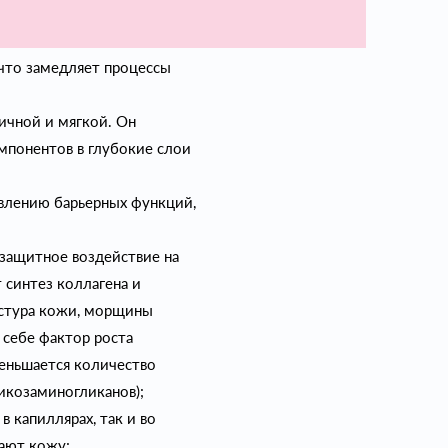
ого матрикса, содержащего
агена и эластина. Коллаген
 что замедляет процессы
ичной и мягкой. Он
мпонентов в глубокие слои
влению барьерных функций,
 защитное воздействие на
 синтез коллагена и
екстура кожи, морщины
 себе фактор роста
меньшается количество
икозаминогликанов);
 капиллярах, так и во
чают кожу;