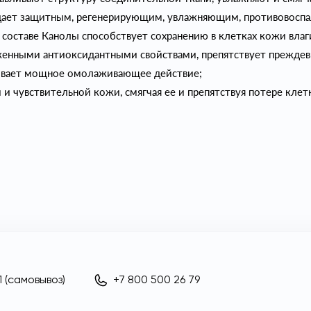
дает защитным, регенерирующим, увлажняющим, противовосп
в составе Канолы способствует сохранению в клетках кожи вла
аженными антиоксидантными свойствами, препятствует прежде
ывает мощное омолаживающее действие;
и чувствительной кожи, смягчая ее и препятствуя потере клет
 (самовывоз)
+7 800 500 26 79