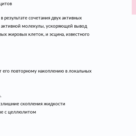
цитов
в результате сочетания двух активных
– активной молекулы, ускоряющей вывод
х жировых клеток, и эсцина, известного
т его повторному накоплению в локальных
.
излишние скопления жидкости
ые с целлюлитом