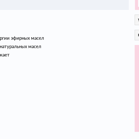
ергии эфирных масел
натуральных масел
жает