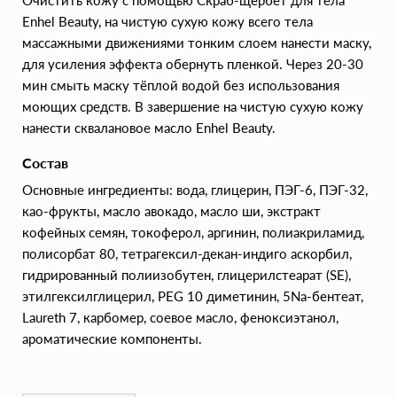
Очистить кожу с помощью Скраб-щербет для тела
Enhel Beauty, на чистую сухую кожу всего тела
массажными движениями тонким слоем нанести маску,
для усиления эффекта обернуть пленкой. Через 20-30
мин смыть маску тёплой водой без использования
моющих средств. В завершение на чистую сухую кожу
нанести сквалановое масло Enhel Beauty.
Состав
Основные ингредиенты: вода, глицерин, ПЭГ-6, ПЭГ-32,
као-фрукты, масло авокадо, масло ши, экстракт
кофейных семян, токоферол, аргинин, полиакриламид,
полисорбат 80, тетрагексил-декан-индиго аскорбил,
гидрированный полиизобутен, глицерилстеарат (SE),
этилгексилглицерил, PEG 10 диметинин, 5Na-бентеат,
Laureth 7, карбомер, соевое масло, феноксиэтанол,
ароматические компоненты.