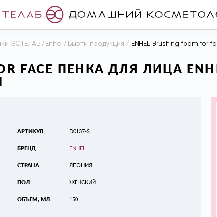
ики ЭСТЕЛАБ
/
Enhel
/
Бьюти продукция
/
ENHEL Brushing foam for f
OR FACE ПЕНКА ДЛЯ ЛИЦА ENH
Л
АРТИКУЛ
D0137-S
БРЕНД
ENHEL
СТРАНА
ЯПОНИЯ
ПОЛ
ЖЕНСКИЙ
ОБЪЕМ, МЛ
150