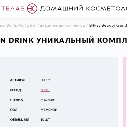
ики ЭСТЕЛАБ
/
Enhel
/
Витаминные комплексы
/
ENHEL Beauty Gentlem
AN DRINK УНИКАЛЬНЫЙ КОМП
АРТИКУЛ
D0319
БРЕНД
ENHEL
СТРАНА
ЯПОНИЯ
ПОЛ
МУЖСКОЙ
ОБЪЕМ, МЛ
10 ШТ