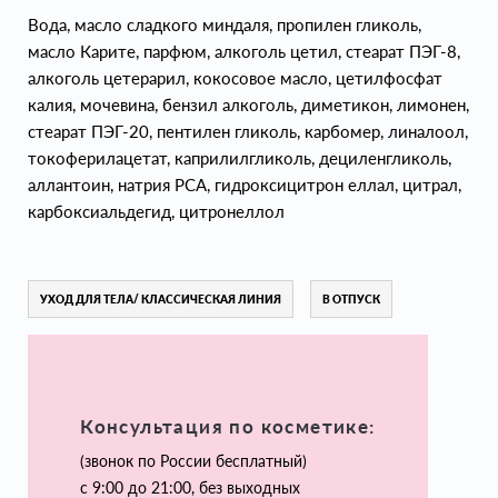
Вода, масло сладкого миндаля, пропилен гликоль,
масло Карите, парфюм, алкоголь цетил, стеарат ПЭГ-8,
алкоголь цетерарил, кокосовое масло, цетилфосфат
калия, мочевина, бензил алкоголь, диметикон, лимонен,
стеарат ПЭГ-20, пентилен гликоль, карбомер, линалоол,
токоферилацетат, каприлилгликоль, дециленгликоль,
аллантоин, натрия PCA, гидроксицитрон еллал, цитрал,
карбоксиальдегид, цитронеллол
УХОД ДЛЯ ТЕЛА/ КЛАССИЧЕСКАЯ ЛИНИЯ
В ОТПУСК
Консультация по косметике:
(звонок по России бесплатный)
с 9:00 до 21:00, без выходных