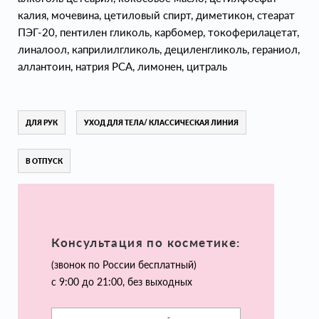
калия, мочевина, цетиловый спирт, диметикон, стеарат
ПЭГ-20, пентилен гликоль, карбомер, токоферилацетат,
линалоол, каприлилгликоль, дециленгликоль, гераниол,
аллантоин, натрия РСА, лимонен, цитраль
ДЛЯ РУК
УХОД ДЛЯ ТЕЛА/ КЛАССИЧЕСКАЯ ЛИНИЯ
В ОТПУСК
Консультация по косметике:
(звонок по России бесплатный)
с 9:00 до 21:00, без выходных