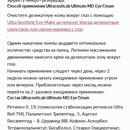
эффекту микро–резервуара.
Способ применения Ultraceuticals Ultimate MD Eye Cream
Очистите деликатную кожу вокруг глаз с помощью
Ultra Soothing Eye Make up remover Ультра деликатным
средством для снятия макияжа с глаз
.
Одним нажатием помпы выдавите оптимальное
количество средства на палец. Легкими массажными
движениями нанесите крем на деликатную зону вокруг
глаз.
Начинать применение следует через день, через 2
недели можно начать ежедневное применение утром
или вечером. Приблизительно через месяц можно
перейти на 2–разовое ежедневное применение.
Состав Ultraceuticals Ultimate MD Eye Cream
Ретинол 0, 1% (технология стабилизации ретинола Ultra
Reti TM), Пальмитоил Трипептид -5, Ацетил
Гексапептид – 8, Церамид IIIВ, Кофеин, Аскорбил
Тетраизопальмитат, Бисаболол, Стеарил Глицирэтинат,