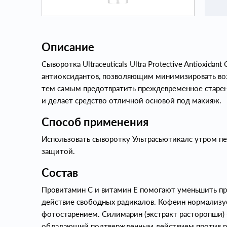
Описание
Сыворотка Ultraceuticals Ultra Protective Antioxid
антиоксидантов, позволяющим минимизировать воз
тем самым предотвратить преждевременное старен
и делает средство отличной основой под макияж.
Способ применения
Использовать сыворотку Ультрасьютикалс утром п
защитой.
Состав
Провитамин С и витамин Е помогают уменьшить пр
действие свободных радикалов. Кофеин нормализуе
фотостарением. Силимарин (экстракт расторопши)
обладающий подтвержденным действием против ра