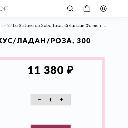
ствий
/
La Sultane de Saba Тающий бальзам Фондант Мускус/Ладан/Роза, 300 мл
КУС/ЛАДАН/РОЗА, 300
₽
11 380