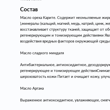
Состав
Масло ореха Карите. Содержит неомыляемые жиры 
),минералы (кальций, магний, медь, натрий, цинк, жел
восстанавливает структуру тканей, защищает от 
регенерирующим и тонизирующим действиями Яв
воздействия вредных факторов окружающей среды
Масло сладкого миндаля
Антибактериальное, антиоксидантное, дезодорирую
регенерирующее и тонизирующее действияСнимает 
шероховатость кожи Питает и очищает кожу, улуч
Масло Аргана
Выраженное антиоксидантное, увлажняющее, смяг