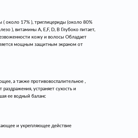
( около 17% ), триглицериды (около 80%
езо ), витамины A, E,F, D, B Глубоко питает,
обезвоженности кожу и волосы Обладает
ляется мощным защитным экраном от
щее, а также противовоспалительное ,
раздражения, устраняет сухость и
шая ее водный баланс
чающее и укрепляющее действие