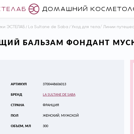
ики ЭСТЕЛАБ
/
La Sultane de Saba
/
Уход для тела/ Линии путеше
АЮЩИЙ БАЛЬЗАМ ФОНДАНТ МУС
АРТИКУЛ
3700448606013
БРЕНД
LA SULTANE DE SABA
СТРАНА
ФРАНЦИЯ
ПОЛ
ЖЕНСКИЙ, МУЖСКОЙ
ОБЪЕМ, МЛ
300