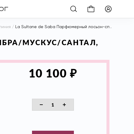
линия
/
La Sultane de Saba Парфюмерный лосьон-спрей Амбра/Мускус/Сантал, 200 мл
МБРА/МУСКУС/САНТАЛ,
₽
10 100