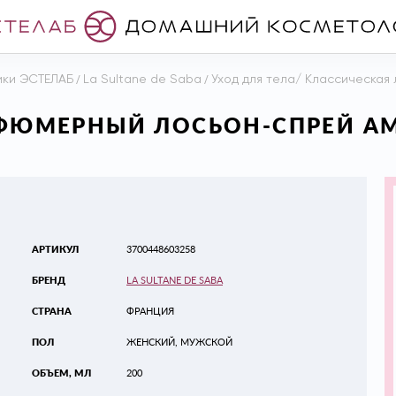
ики ЭСТЕЛАБ
/
La Sultane de Saba
/
Уход для тела/ Классическая 
АРФЮМЕРНЫЙ ЛОСЬОН-СПРЕЙ А
АРТИКУЛ
3700448603258
БРЕНД
LA SULTANE DE SABA
СТРАНА
ФРАНЦИЯ
ПОЛ
ЖЕНСКИЙ, МУЖСКОЙ
ОБЪЕМ, МЛ
200