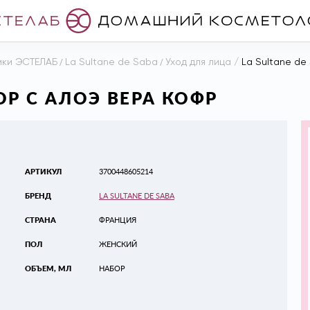
ики ЭСТЕЛАБ
/
La Sultane de Saba
/
Уход для лица
/
La Sultane de
ОР С АЛОЭ ВЕРА КОФР
АРТИКУЛ
3700448605214
БРЕНД
LA SULTANE DE SABA
СТРАНА
ФРАНЦИЯ
ПОЛ
ЖЕНСКИЙ
ОБЪЕМ, МЛ
НАБОР