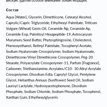
вискам, уделяя особое внимание зонам морщин.
Состав
Aqua [Water], Glycerin, Dimethicone, Cetearyl Alcohol,
Caprylic/Capric Triglyceride, Ethylhexyl Palmitate, Triticum
Vulgare (Wheat) Germ Oil, Ceramide Np, Ceramide Ap,
Ceramide Eop, Palmitoyl Hexapeptide-19, Astrocaryum
Murumuru Seed Butter, Phytosphingosine, Cholesterol,
Phenoxyethanol, Retinyl Palmitate, Tocopheryl Acetate,
Sodium Hyaluronate Crosspolymer, Sodium Hyaluronate,
Dimethicone/Vinyl Dimethicone Crosspolymer, Peg-20
Stearate, Polyacrylate Crosspolymer-11, Parfum [Fragrance],
Carbomer, Triethanolamine, Acrylates/C10- 30 Alkyl Acrylate
Crosspolymer, Disodium Edta, Caprylyl Glycol, Pentylene
Glycol, Helianthus Annuus (Sunflower) Seed Oil, Sodium
Lauroyl Lactylate, Hydroxyacetophenone, Disodium
Phosphate, Sodium Chloride, Sodium Phosphate, Tocopherol,
Xanthan Gum, Ethylhexylglycerin.