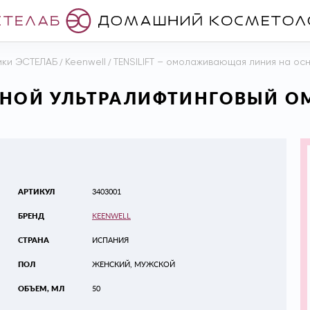
ики ЭСТЕЛАБ
/
Keenwell
/
TENSILIFT – омолаживающая линия на ос
НОЧНОЙ УЛЬТРАЛИФТИНГОВЫЙ
АРТИКУЛ
3403001
БРЕНД
KEENWELL
СТРАНА
ИСПАНИЯ
ПОЛ
ЖЕНСКИЙ, МУЖСКОЙ
ОБЪЕМ, МЛ
50