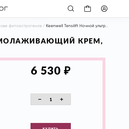
нове фитоэстрогенов
/
Keenwell Tensilift Ночной ультралифтинговый омолаживающий крем, 50 мл
 ОМОЛАЖИВАЮЩИЙ КРЕМ,
₽
6 530
КУПИТЬ