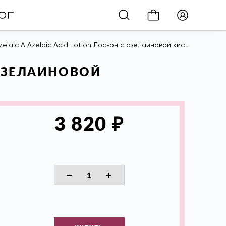
ic A Azelaic Acid Lotion Лосьон с азелаиновой кислотой, 100 мл
 АЗЕЛАИНОВОЙ
₽
3 820