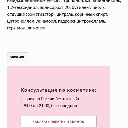
имидазолидинилмочевина, трополон, каприлилгликоль,
1,2-гександиол, полисорбат 20, бутиленгликоль,
отдушка(ароматизатор), цитраль, коричный спирт,
цитронеллол, линалоол, гидроксицитронеллаль,
гераниол, лимонен
SKINCARE
Консультация по косметике:
(звонок по России бесплатный)
с 9:00 до 21:00, без выходных
ЗАКАЗАТЬ ОБРАТНЫЙ ЗВОНОК