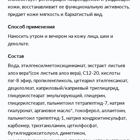
кожи, восстанавливает ее функциональную активность,
придает коже мягкость и бархатистый вид.
Способ применения
Наносить утром и вечером на кожу лица, шеи и
декольте.
Состав
Вода, этилгексилметоксициннамат, экстракт листьев
алоэ вера*(сок листьев алоэ вера), С12-20, кислоты
пэг-8 эфир, пропиленгликоль, цетеарил этилгексаноат,
децилолеат, каприловый/каприевый триглицерид,
глицерилстеарат эмульгирующий, глицерин,
глицерилстеарат, пальмитоил тетрапептид-7, натрия
гиалуронат, аргановое масло*, токоферол, аллантоин,
пальмитоил трипептид-1, натрия хондроитинсульфат,
карбомер, триэтаноламин, цетилфосфат,
бутилгидрокситолуол, диметикон,