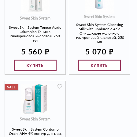
Sweet Skin System
Sweet Skin System
Sweet Skin System Cleansing
Sweet Skin System Tonico Acido
Milk with Hyaluronic Acid
Jaluronico Тоник с
Очищающее молочко с
гиалуроновой кислотой, 250
гиалуроновой кислотой, 250
мл
мл
₽
₽
5 560
5 070
КУПИТЬ
КУПИТЬ
SALE
Sweet Skin System
Sweet Skin System Contorno
Occhi AHA 4% контур для глаз,