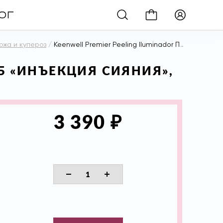
ожа и купероз
/
Keenwell Premier Peeling Iluminador Пилинг/скраб «Инъекция сияния», 60 мл
АБ «ИНЪЕКЦИЯ СИЯНИЯ»,
₽
3 390