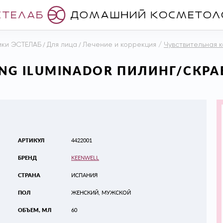
ики ЭСТЕЛАБ
/
Для лица
/
Лечение и коррекция
/
Чувствительная к
ING ILUMINADOR ПИЛИНГ/СКР
АРТИКУЛ
4422001
БРЕНД
KEENWELL
СТРАНА
ИСПАНИЯ
ПОЛ
ЖЕНСКИЙ, МУЖСКОЙ
ОБЪЕМ, МЛ
60