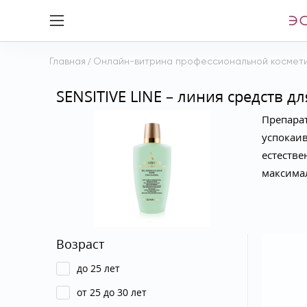
Главная
/
Онлайн-витрина профессиональной космет
SENSITIVE LINE – линия средств д
Препарат
успокаи
естеств
максима
Возраст
до 25 лет
от 25 до 30 лет