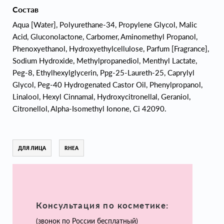
Состав
Aqua [Water], Polyurethane-34, Propylene Glycol, Malic
Acid, Gluconolactone, Carbomer, Aminomethyl Propanol,
Phenoxyethanol, Hydroxyethylcellulose, Parfum [Fragrance],
Sodium Hydroxide, Methylpropanediol, Menthyl Lactate,
Peg-8, Ethylhexylglycerin, Ppg-25-Laureth-25, Caprylyl
Glycol, Peg-40 Hydrogenated Castor Oil, Phenylpropanol,
Linalool, Hexyl Cinnamal, Hydroxycitronellal, Geraniol,
Citronellol, Alpha-Isomethyl Ionone, Ci 42090.
ДЛЯ ЛИЦА
RHEA
Консультация по косметике:
(звонок по России бесплатный)