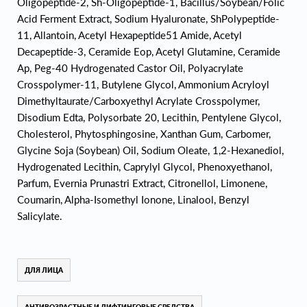
Oligopeptide-2, Sh-Oligopeptide-1, Bacillus/Soybean/Folic
Acid Ferment Extract, Sodium Hyaluronate, ShPolypeptide-
11, Allantoin, Acetyl Hexapeptide51 Amide, Acetyl
Decapeptide-3, Ceramide Eop, Acetyl Glutamine, Ceramide
Ap, Peg-40 Hydrogenated Castor Oil, Polyacrylate
Crosspolymer-11, Butylene Glycol, Ammonium Acryloyl
Dimethyltaurate/Carboxyethyl Acrylate Crosspolymer,
Disodium Edta, Polysorbate 20, Lecithin, Pentylene Glycol,
Cholesterol, Phytosphingosine, Xanthan Gum, Carbomer,
Glycine Soja (Soybean) Oil, Sodium Oleate, 1,2-Hexanediol,
Hydrogenated Lecithin, Caprylyl Glycol, Phenoxyethanol,
Parfum, Evernia Prunastri Extract, Citronellol, Limonene,
Coumarin, Alpha-Isomethyl Ionone, Linalool, Benzyl
Salicylate.
ДЛЯ ЛИЦА