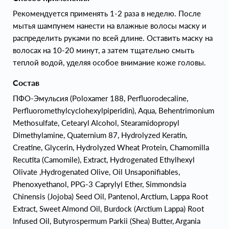
Рекомендуется применять 1-2 раза в неделю. После
мытья шампунем нанести на влажные волосы маску и
распределить руками по всей длине. Оставить маску на
волосах на 10-20 минут, а затем тщательно смыть
теплой водой, уделяя особое внимание коже головы.
Состав
ПФО-Эмульсия (Poloxamer 188, Perfluorodecaline,
Perfluoromethylcyclohexylpiperidin), Aqua, Behentrimonium
Methosulfate, Cetearyl Alcohol, Stearamidopropyl
Dimethylamine, Quaternium 87, Hydrolyzed Keratin,
Creatine, Glycerin, Hydrolyzed Wheat Protein, Chamomilla
Recutita (Camomile), Extract, Hydrogenated Ethylhexyl
Olivate ,Hydrogenated Olive, Oil Unsaponifiables,
Phenoxyethanol, PPG-3 Caprylyl Ether, Simmondsia
Chinensis (Jojoba) Seed Oil, Pantenol, Arctium, Lappa Root
Extract, Sweet Almond Oil, Burdock (Arctium Lappa) Root
Infused Oil, Butyrospermum Parkii (Shea) Butter, Argania