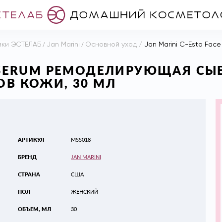
ики ЭСТЕЛАБ
/
Jan Marini
/
Основной уход
/
Jan Marini C-Esta Face Serum Р
CE SERUM РЕМОДЕЛИРУЮЩАЯ С
ОВ КОЖИ, 30 МЛ
АРТИКУЛ
MSS018
БРЕНД
JAN MARINI
СТРАНА
США
ПОЛ
ЖЕНСКИЙ
ОБЪЕМ, МЛ
30