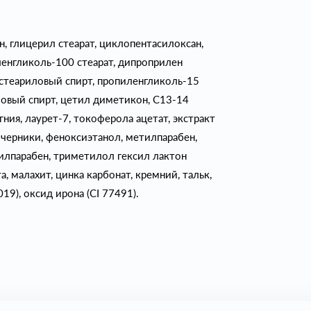
н, глицерил стеарат, циклопентасилоксан,
енгликоль-100 стеарат, дипроприлен
 стеариловый спирт, пропиленгликоль-15
овый спирт, цетил диметикон, С13-14
ния, лаурет-7, токоферола ацетат, экстракт
д черники, феноксиэтанол, метилпарабен,
тилпарабен, триметилол гексил лактон
, малахит, цинка карбонат, кремний, тальк,
19), оксид ирона (CI 77491).