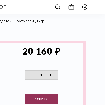
я век ''Эластидерм'', 15 гр
₽
20 160
КУПИТЬ