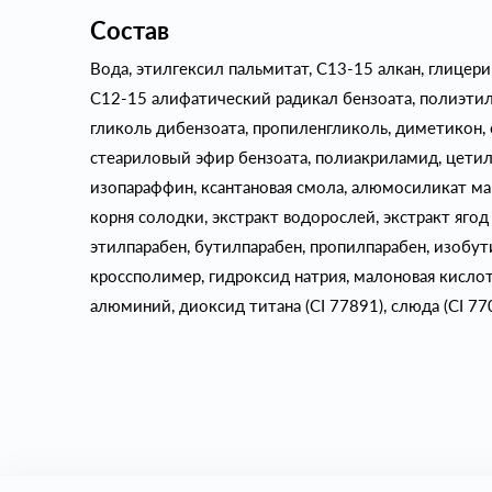
Состав
Вода, этилгексил пальмитат, С13-15 алкан, глицери
С12-15 алифатический радикал бензоата, полиэтил
гликоль дибензоата, пропиленгликоль, диметикон,
стеариловый эфир бензоата, полиакриламид, цетил
изопараффин, ксантановая смола, алюмосиликат маг
корня солодки, экстракт водорослей, экстракт яго
этилпарабен, бутилпарабен, пропилпарабен, изобу
кроссполимер, гидроксид натрия, малоновая кислота
алюминий, диоксид титана (CI 77891), слюда (CI 770