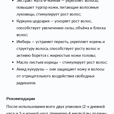
Экстракт мать-и-мачехи — укрепляет волосы,
повышает тургор кожи, питающие волосяные
луковицы, стимулирует рост волос;
Куркума цедоария — ускоряет рост волос,
способствует увеличению силы, объёма и блеска
волос;
Имбирь — устраняет перхоть, укрепляет корень и
структуру волоса, способствует росту волос и
активно борется с жирностью кожи головы;
Масло листьев корицы – стимулирует рост волос;
Амид кукурузы — они защищают кожу и волосы
от отрицательного воздействия свободных
радикалов.
Рекомендации
После использования всего двух упаковок (2-x дневной
уход и 2-x ночной уход, примерно 4 месяца) вы должны