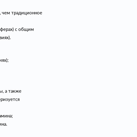
, чем традиционное
сферах) с общим
иях).
ях);
, а также
еризуется
амина;
ина.