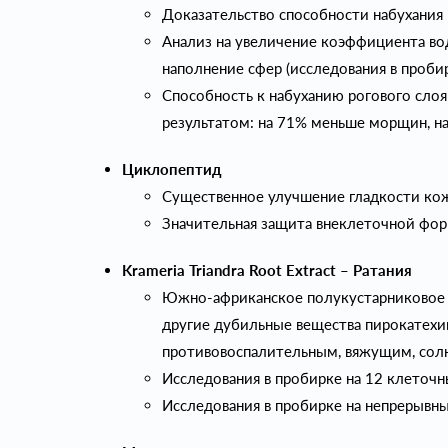
Доказательство способности набухания 
Анализ на увеличение коэффициента вод
наполнение сфер (исследования в пробир
Способность к набуханию рогового сло
результатом: на 71% меньше морщин, на
Циклопептид
Существенное улучшение гладкости кожи
Значительная защита внеклеточной форм
Krameria Triandra Root Extract – Ратания
Южно-африканское полукустарниковое р
другие дубильные вещества пирокатехин
противовоспалительным, вяжущим, сол
Исследования в пробирке на 12 клеточ
Исследования в пробирке на непрерывн