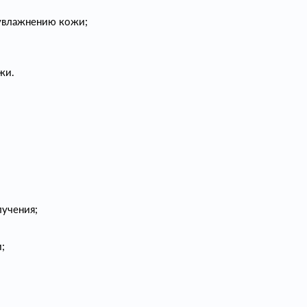
 увлажнению кожи;
жи.
лучения;
;