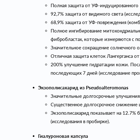
Полная защита от УФ-индуцированного п
92,7% защита от видимого света (исслед
68,9% защита от УФ-повреждения (комби
Полное ингибирование митохондриально
фибробластах, которые измеряются с п
Значительное сокращение солнечного ож
Отличная защита клеток Лангерганса от 
200% улучшение гидратации кожи. После
последующих 7 дней (исследование про
Экзополисахарид из Pseudoalteromonas
Значительные долгосрочные улучшения у
Существенное долгосрочное снижение ше
Экзополисахарид показывает на 12.7% б
(исследования в пробирке).
Гиалуроновая капсула