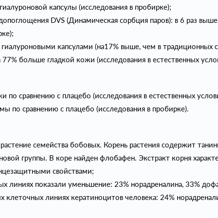
гиалуроновой капсулы (исследования в пробирке);
опоглощения DVS (Динамическая сорбция паров): в 6 раз выше
ке);
я гиалуроновыми капсулами (на17% выше, чем в традиционных 
 77% больше гладкой кожи (исследования в естественных услов
 по сравнению с плацебо (исследования в естественных услови
ы по сравнению с плацебо (исследования в пробирке).
астение семейства бобовых. Корень растения содержит танины
овой группы. В коре найден флобафен. Экстракт корня характ
нцезащитными свойствами;
ных линиях показали уменьшение: 23% норадреналина, 33% доф
ых клеточных линиях кератиноцитов человека: 24% норадренал