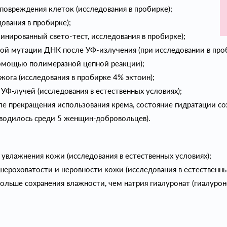
овреждения клеток (исследования в пробирке);
ования в пробирке);
нированный свето-тест, исследования в пробирке);
й мутации ДНК после УФ-излучения (при исследовании в про
омощью полимеразной цепной реакции);
ога (исследования в пробирке 4% эктоин);
УФ-лучей (исследования в естественных условиях);
 прекращения использования крема, состояние гидратации сох
водилось среди 5 женщин-добровольцев).
влажнения кожи (исследования в естественных условиях);
роховатости и неровности кожи (исследования в естественны
ольше сохранения влажности, чем натрия гиалуронат (гиалурон